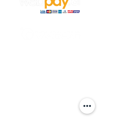
© 2024 hecho por VANGHAR S.A.
Fabrica
Los Cipreses 2665, La Pintana.
ventas
@vanghar.cl
Teléfonos:
2 25515094
2 28802390