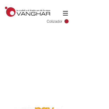
Cotizador
Empleos
Para aplicar a un trabajo en
Vanghar
S.A, envía tu CV y carta de
recomendación a:
info@vanghar.cl