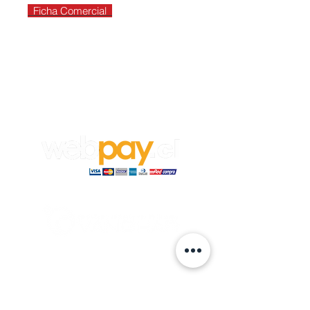
Ficha Comercial
Empleos
Para aplicar a un trabajo en
Vanghar
S.A, envía tu CV y carta de
recomendación a:
info@vanghar.cl
© 2024 hecho por VANGHAR S.A.
Fabrica
Los Cipreses 2665, La Pintana.