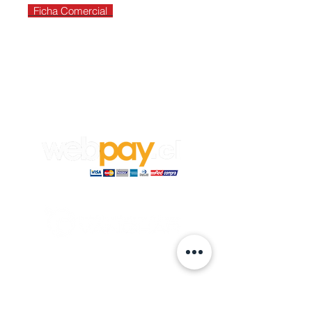
Ficha Comercial
Empleos
Para aplicar a un trabajo en
Vanghar
S.A, envía tu CV y carta de
recomendación a:
info@vanghar.cl
© 2024 hecho por VANGHAR S.A.
Fabrica
Los Cipreses 2665, La Pintana.