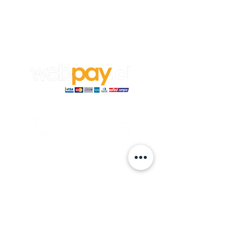
Empleos
Para aplicar a un trabajo en
Vanghar
S.A, envía tu CV y carta de
recomendación a:
info@vanghar.cl
© 2024 hecho por VANGHAR S.A.
Fabrica
Los Cipreses 2665, La Pintana.
ventas
@vanghar.cl