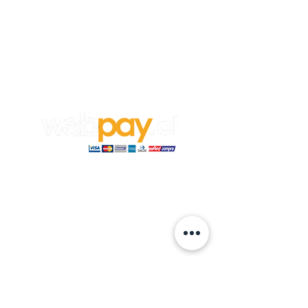
Empleos
Para aplicar a un trabajo en
Vanghar
S.A, envía tu CV y carta de
recomendación a:
info@vanghar.cl
© 2024 hecho por VANGHAR S.A.
Fabrica
Los Cipreses 2665, La Pintana.