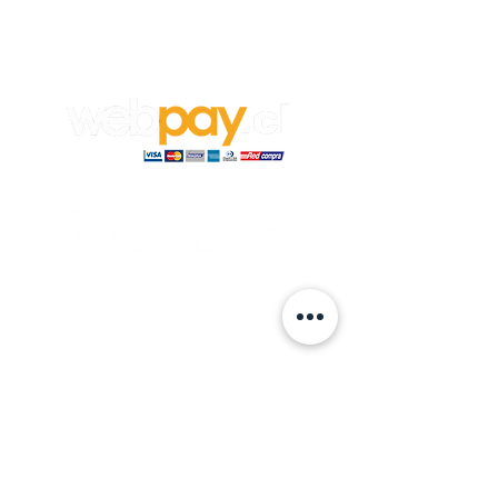
Para aplicar a un trabajo en
Vanghar
S.A, envía tu CV y carta de
recomendación a:
info@vanghar.cl
© 2024 hecho por VANGHAR S.A.
Fabrica
Los Cipreses 2665, La Pintana.
ventas
@vanghar.cl
Teléfonos: