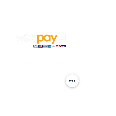
Empleos
Para aplicar a un trabajo en
Vanghar
S.A, envía tu CV y carta de
recomendación a:
info@vanghar.cl
© 2024 hecho por VANGHAR S.A.
Fabrica
Los Cipreses 2665, La Pintana.
ventas
@vanghar.cl