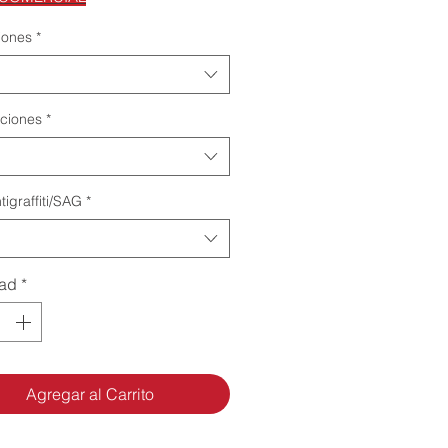
iones
*
ciones
*
tigraffiti/SAG
*
dad
*
Agregar al Carrito