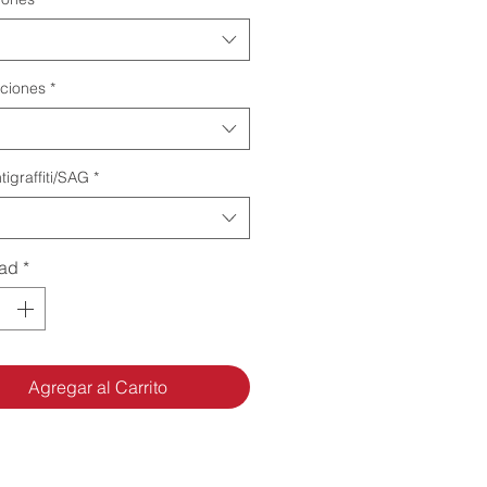
ciones
*
tigraffiti/SAG
*
dad
*
Agregar al Carrito