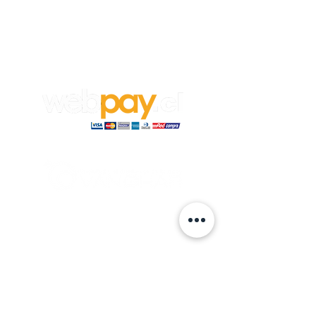
Empleos
Para aplicar a un trabajo en
Vanghar
S.A, envía tu CV y carta de
recomendación a:
info@vanghar.cl
© 2024 hecho por VANGHAR S.A.
Fabrica
Los Cipreses 2665, La Pintana.
ventas
@vanghar.cl