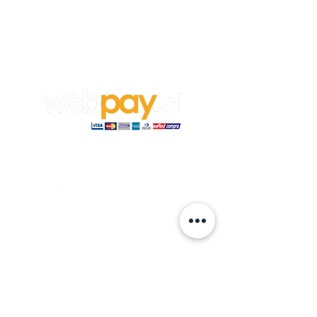
Empleos
Para aplicar a un trabajo en
Vanghar
S.A, envía tu CV y carta de
recomendación a:
info@vanghar.cl
© 2024 hecho por VANGHAR S.A.
Fabrica
Los Cipreses 2665, La Pintana.
ventas
@vanghar.cl