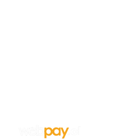
Empleos
Para aplicar a un trabajo en
Vanghar
S.A, envía tu CV y carta de
recomendación a:
info@vanghar.cl