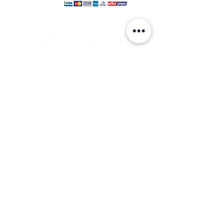
© 2024 hecho por VANGHAR S.A.
Fabrica
Los Cipreses 2665, La Pintana.
ventas
@vanghar.cl
Teléfonos:
2 25515094
2 28802390