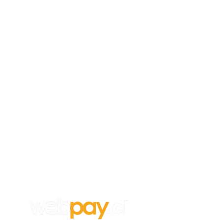
Empleos
Para aplicar a un trabajo en
Vanghar
S.A, envía tu CV y carta de
recomendación a:
info@vanghar.cl