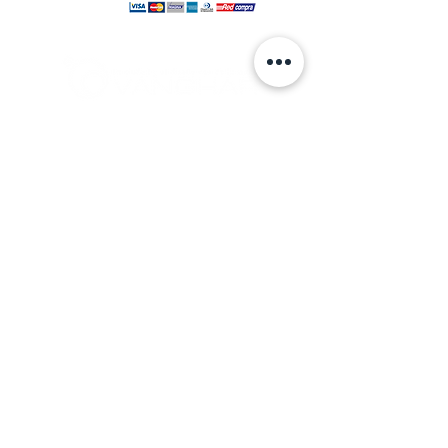
© 2024 hecho por VANGHAR S.A.
Fabrica
Los Cipreses 2665, La Pintana.
ventas
@vanghar.cl
Teléfonos:
2 25515094
2 28802390