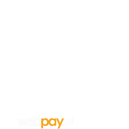
Empleos
Para aplicar a un trabajo en
Vanghar
S.A, envía tu CV y carta de
recomendación a:
info@vanghar.cl