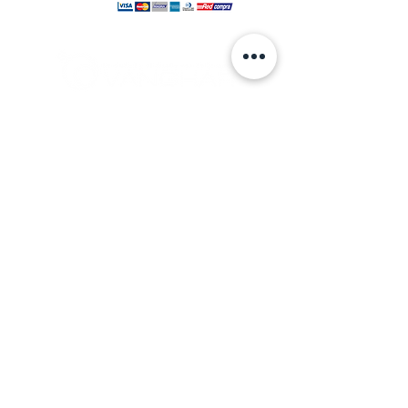
© 2024 hecho por VANGHAR S.A.
Fabrica
Los Cipreses 2665, La Pintana.
ventas
@vanghar.cl
Teléfonos:
2 25515094
2 28802390