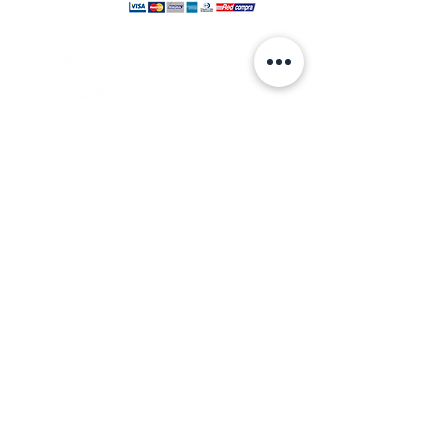
© 2024 hecho por VANGHAR S.A.
Fabrica
Los Cipreses 2665, La Pintana.
ventas
@vanghar.cl
Teléfonos:
2 25515094
2 28802390