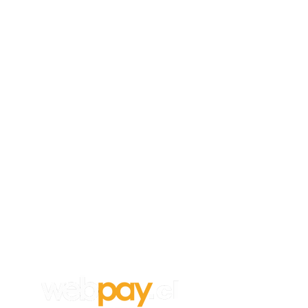
Empleos
Para aplicar a un trabajo en
Vanghar
S.A, envía tu CV y carta de
recomendación a:
info@vanghar.cl