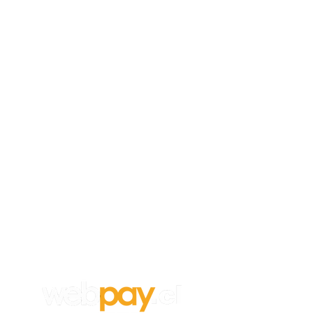
Empleos
Para aplicar a un trabajo en
Vanghar
S.A, envía tu CV y carta de
recomendación a:
info@vanghar.cl