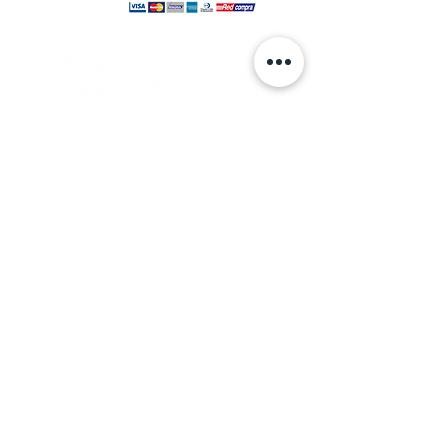
© 2024 hecho por VANGHAR S.A.
Fabrica
Los Cipreses 2665, La Pintana.
ventas
@vanghar.cl
Teléfonos:
2 25515094
2 28802390