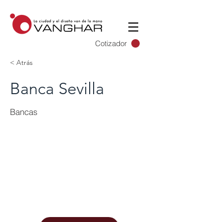
Cotizador
< Atrás
Banca Sevilla
Bancas