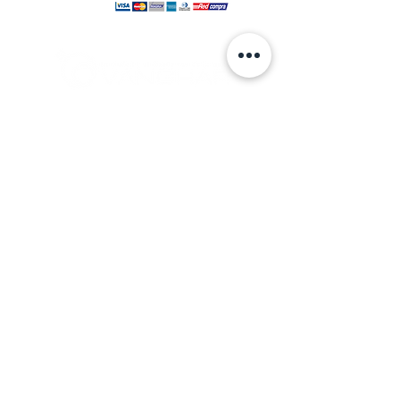
© 2024 hecho por VANGHAR S.A.
Fabrica
Los Cipreses 2665, La Pintana.
ventas
@vanghar.cl
Teléfonos:
2 25515094
2 28802390