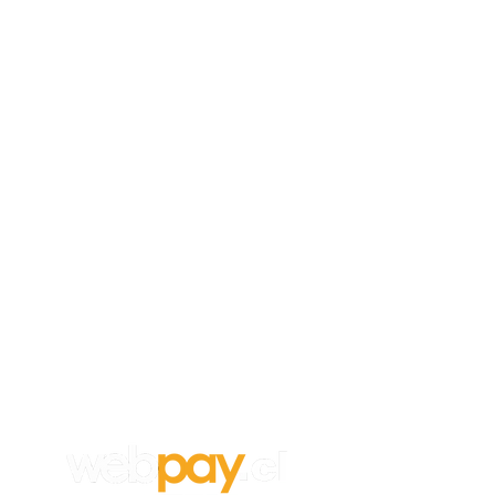
Empleos
Para aplicar a un trabajo en
Vanghar
S.A, envía tu CV y carta de
recomendación a:
info@vanghar.cl