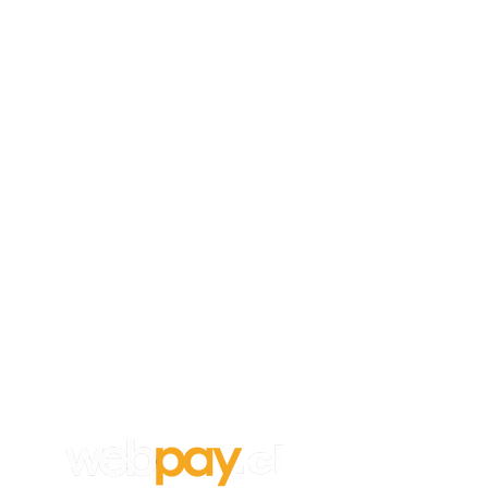
Empleos
Para aplicar a un trabajo en
Vanghar
S.A, envía tu CV y carta de
recomendación a:
info@vanghar.cl