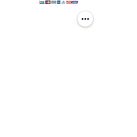
© 2024 hecho por VANGHAR S.A.
Fabrica
Los Cipreses 2665, La Pintana.
ventas
@vanghar.cl
Teléfonos:
2 25515094
2 28802390