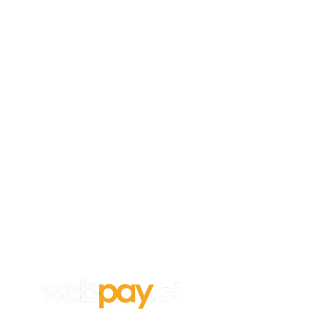
Empleos
Para aplicar a un trabajo en
Vanghar
S.A, envía tu CV y carta de
recomendación a:
info@vanghar.cl