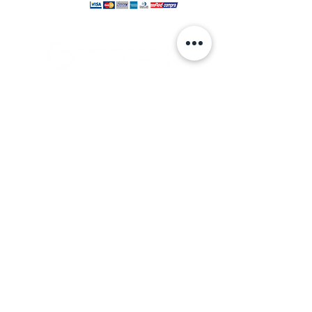
© 2024 hecho por VANGHAR S.A.
Fabrica
Los Cipreses 2665, La Pintana.
ventas
@vanghar.cl
Teléfonos:
2 25515094
2 28802390