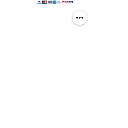
© 2024 hecho por VANGHAR S.A.
Fabrica
Los Cipreses 2665, La Pintana.
ventas
@vanghar.cl
Teléfonos:
2 25515094
2 28802390