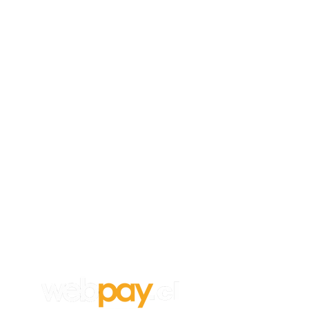
Empleos
Para aplicar a un trabajo en
Vanghar
S.A, envía tu CV y carta de
recomendación a:
info@vanghar.cl