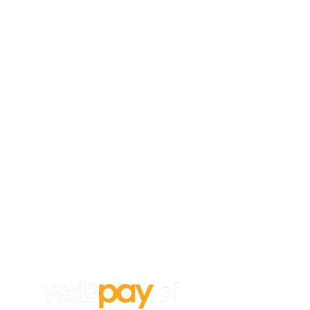
Empleos
Para aplicar a un trabajo en
Vanghar
S.A, envía tu CV y carta de
recomendación a:
info@vanghar.cl