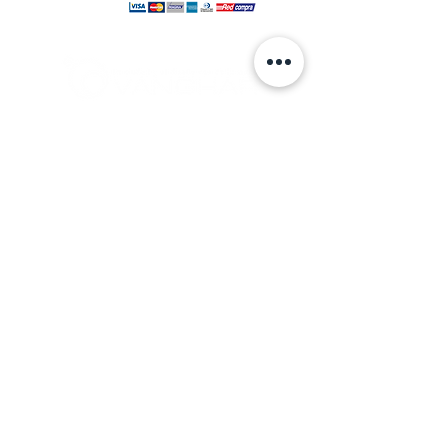
© 2024 hecho por VANGHAR S.A.
Fabrica
Los Cipreses 2665, La Pintana.
ventas
@vanghar.cl
Teléfonos:
2 25515094
2 28802390