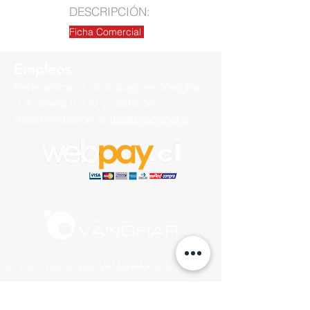
DESCRIPCIÓN:
Ficha Comercial
Empleos
Para aplicar a un trabajo en
Vanghar
S.A, envía tu CV y carta de
recomendación a:
info@vanghar.cl
© 2024 hecho por VANGHAR S.A.
Fabrica
Los Cipreses 2665, La Pintana.