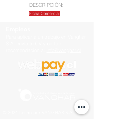
DESCRIPCIÓN:
Ficha Comercial
Empleos
Para aplicar a un trabajo en
Vanghar
S.A, envía tu CV y carta de
recomendación a:
info@vanghar.cl
© 2024 hecho por VANGHAR S.A.
Fabrica
Los Cipreses 2665, La Pintana.