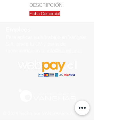
DESCRIPCIÓN:
Ficha Comercial
Empleos
Para aplicar a un trabajo en
Vanghar
S.A, envía tu CV y carta de
recomendación a:
info@vanghar.cl
© 2024 hecho por VANGHAR S.A.
Fabrica
Los Cipreses 2665, La Pintana.