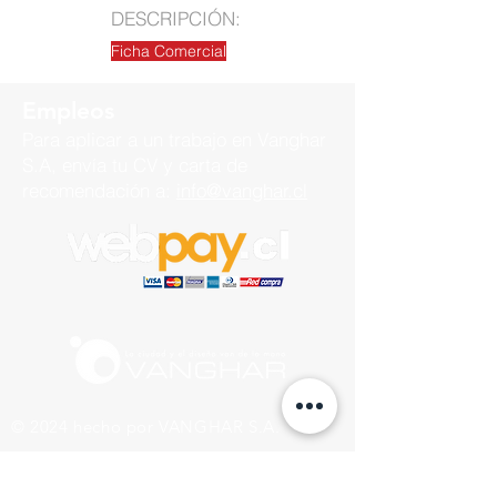
DESCRIPCIÓN:
Ficha Comercial
Empleos
Para aplicar a un trabajo en
Vanghar
S.A, envía tu CV y carta de
recomendación a:
info@vanghar.cl
© 2024 hecho por VANGHAR S.A.
Fabrica
Los Cipreses 2665, La Pintana.