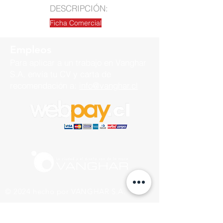
DESCRIPCIÓN:
Ficha Comercial
Empleos
Para aplicar a un trabajo en
Vanghar
S.A, envía tu CV y carta de
recomendación a:
info@vanghar.cl
© 2024 hecho por VANGHAR S.A.
Fabrica
Los Cipreses 2665, La Pintana.