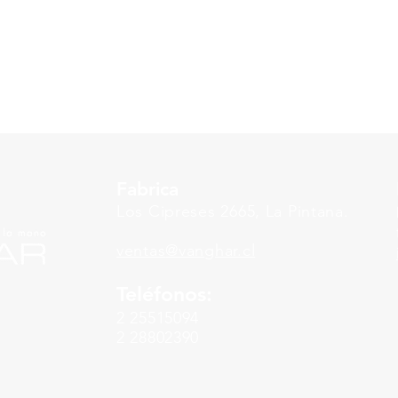
Fabrica
Los Cipreses 2665, La Pintana.
ventas
@vanghar.cl
Teléfonos:
2 25515094
2 28802390