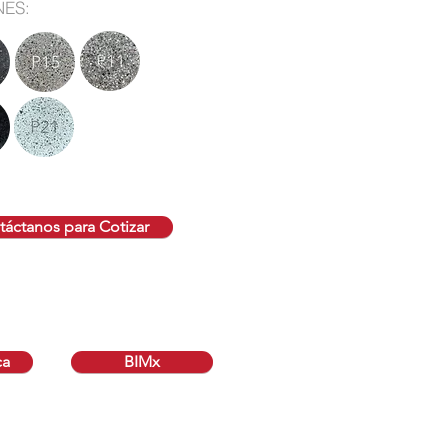
NES:
áctanos para Cotizar
ca
BIMx