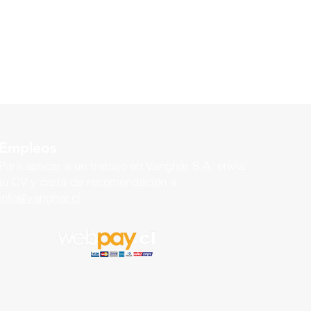
Empleos
Para aplicar a un trabajo en
Vanghar S.A, envía
tu CV y carta de recomendación a:
info@vanghar.cl