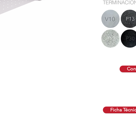
TERMINACIO
Cont
Ficha Técni