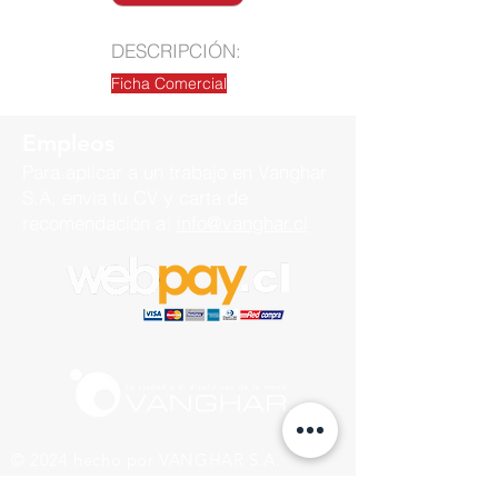
DESCRIPCIÓN:
Ficha Comercial
Empleos
Para aplicar a un trabajo en
Vanghar
S.A, envía tu CV y carta de
recomendación a:
info@vanghar.cl
© 2024 hecho por VANGHAR S.A.
Fabrica