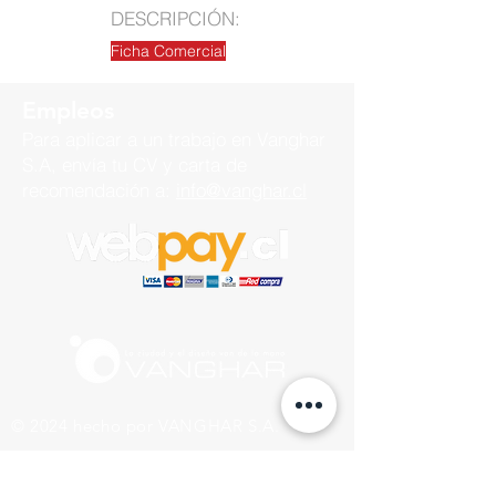
DESCRIPCIÓN:
Ficha Comercial
Empleos
Para aplicar a un trabajo en
Vanghar
S.A, envía tu CV y carta de
recomendación a:
info@vanghar.cl
© 2024 hecho por VANGHAR S.A.
Fabrica
Los Cipreses 2665, La Pintana.