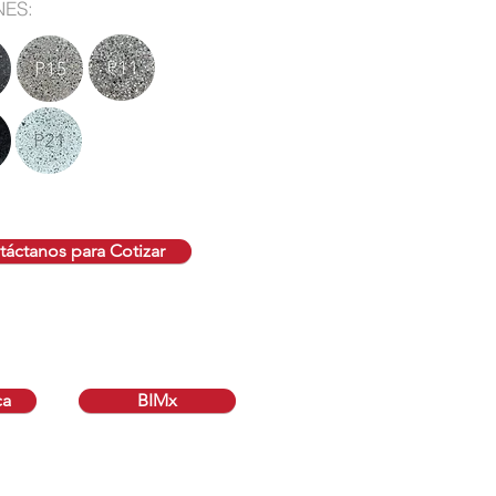
NES:
áctanos para Cotizar
ca
BIMx