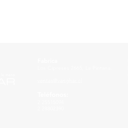
Fabrica
Los Cipreses 2665, La Pintana.
ventas
@vanghar.cl
Teléfonos:
2 25515094
2 28802390