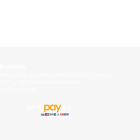
Empleos
Para aplicar a un trabajo en
Vanghar S.A, envía
tu CV y carta de recomendación a:
info@vanghar.cl