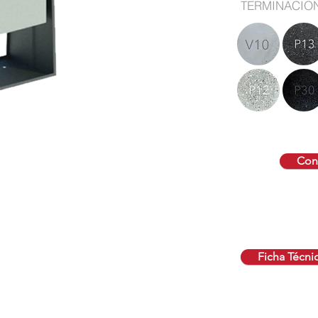
TERMINACIO
Cont
Ficha Técni