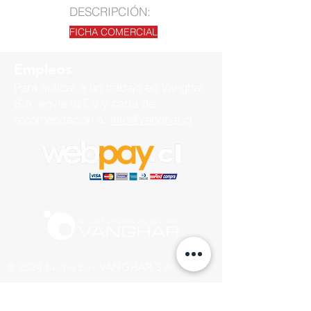
DESCRIPCIÓN:
FICHA COMERCIAL
Empleos
Para aplicar a un trabajo en
Vanghar
S.A, envía tu CV y carta de
recomendación a:
info@vanghar.cl
© 2024 hecho por VANGHAR S.A.
Fabrica
Los Cipreses 2665, La Pintana.