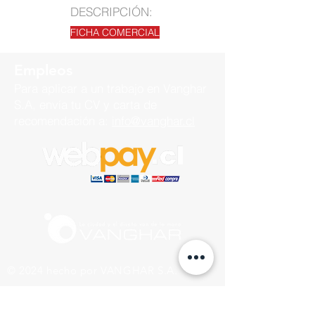
DESCRIPCIÓN:
FICHA COMERCIAL
Empleos
Para aplicar a un trabajo en
Vanghar
S.A, envía tu CV y carta de
recomendación a:
info@vanghar.cl
© 2024 hecho por VANGHAR S.A.
Fabrica
Los Cipreses 2665, La Pintana.