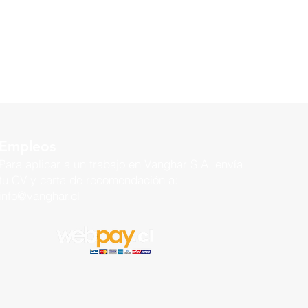
Empleos
Para aplicar a un trabajo en
Vanghar S.A, envía
tu CV y carta de recomendación a:
info@vanghar.cl