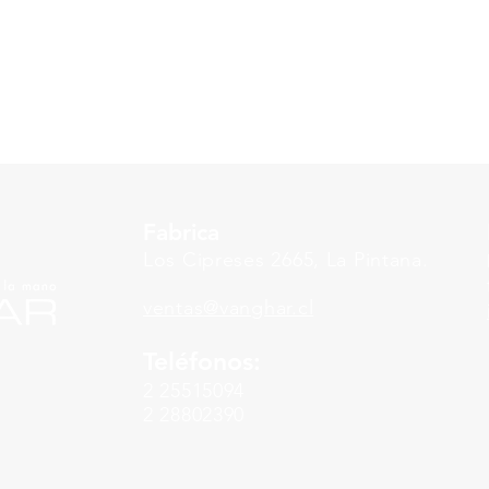
Fabrica
Los Cipreses 2665, La Pintana.
ventas
@vanghar.cl
Teléfonos:
2 25515094
2 28802390