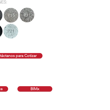
NES:
áctanos para Cotizar
ca
BIMx