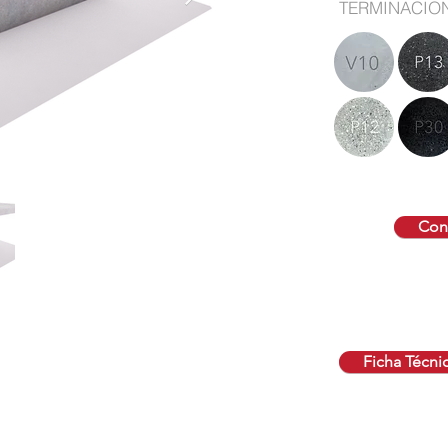
TERMINACIO
Cont
Ficha Técni