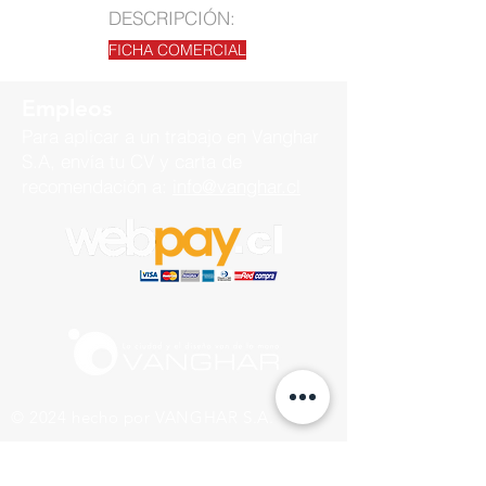
DESCRIPCIÓN:
FICHA COMERCIAL
Empleos
Para aplicar a un trabajo en
Vanghar
S.A, envía tu CV y carta de
recomendación a:
info@vanghar.cl
© 2024 hecho por VANGHAR S.A.
Fabrica
Los Cipreses 2665, La Pintana.