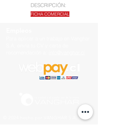
DESCRIPCIÓN:
FICHA COMERCIAL
Empleos
Para aplicar a un trabajo en
Vanghar
S.A, envía tu CV y carta de
recomendación a:
info@vanghar.cl
© 2024 hecho por VANGHAR S.A.
Fabrica
Los Cipreses 2665, La Pintana.