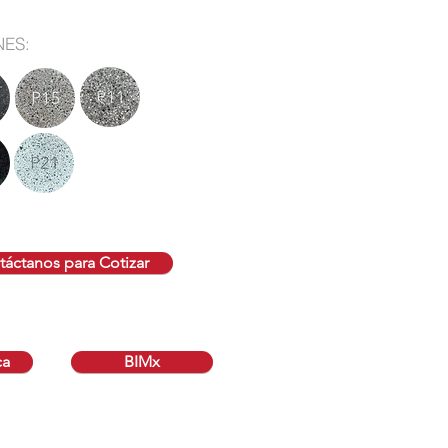
NES:
áctanos para Cotizar
ca
BIMx