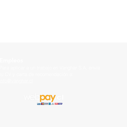
Empleos
Para aplicar a un trabajo en
Vanghar S.A, envía
tu CV y carta de recomendación a:
info@vanghar.cl