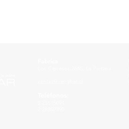
Fabrica
Los Cipreses 2665, La Pintana.
ventas
@vanghar.cl
Teléfonos:
2 25515094
2 28802390