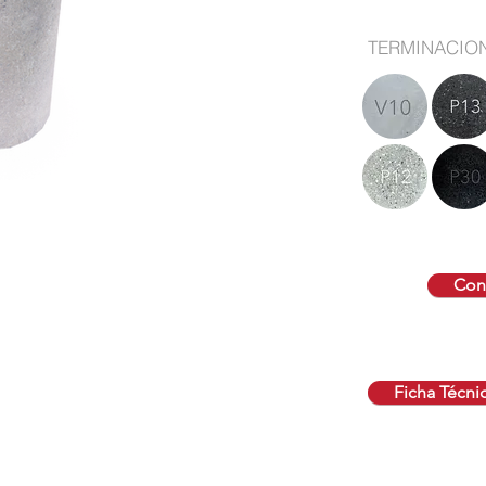
TERMINACIO
Cont
Ficha Técni