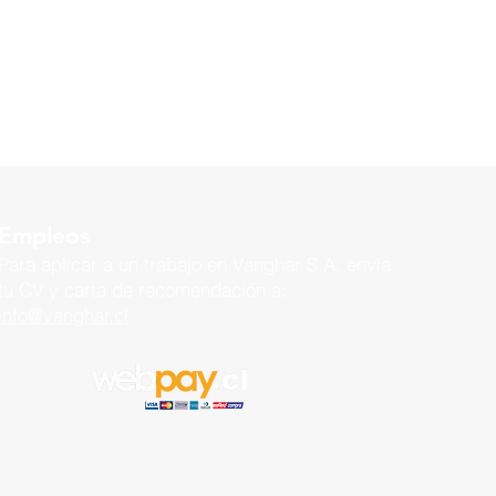
Empleos
Para aplicar a un trabajo en
Vanghar S.A, envía
tu CV y carta de recomendación a:
info@vanghar.cl