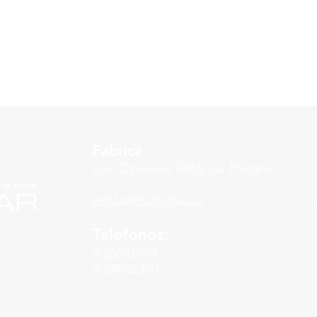
Fabrica
Los Cipreses 2665, La Pintana.
ventas
@vanghar.cl
Teléfonos:
2 25515094
2 28802390