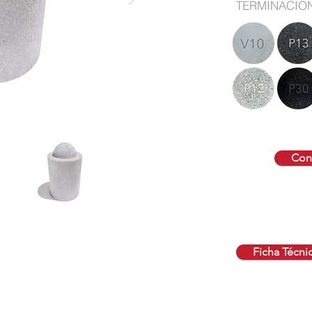
TERMINACIO
Cont
Ficha Técni