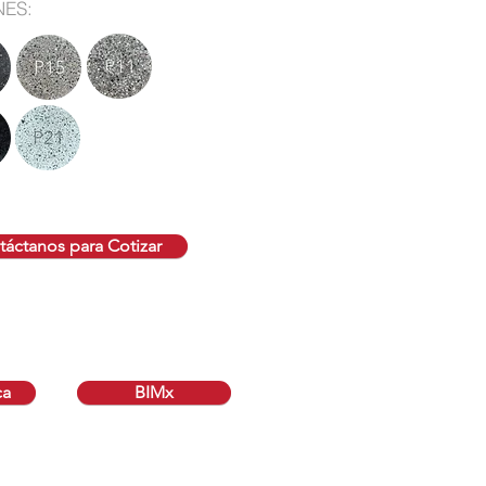
NES:
áctanos para Cotizar
ca
BIMx